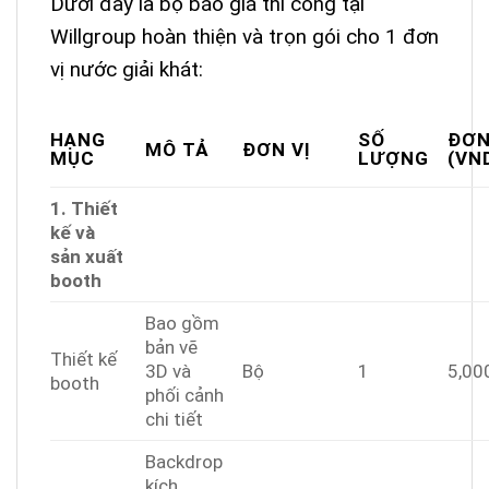
Dưới đây là bộ báo giá thi công tại
Willgroup hoàn thiện và trọn gói cho 1 đơn
vị nước giải khát:
HẠNG
SỐ
ĐƠN
MÔ TẢ
ĐƠN VỊ
MỤC
LƯỢNG
(VN
1. Thiết
kế và
sản xuất
booth
Bao gồm
bản vẽ
Thiết kế
3D và
Bộ
1
5,00
booth
phối cảnh
chi tiết
Backdrop
kích