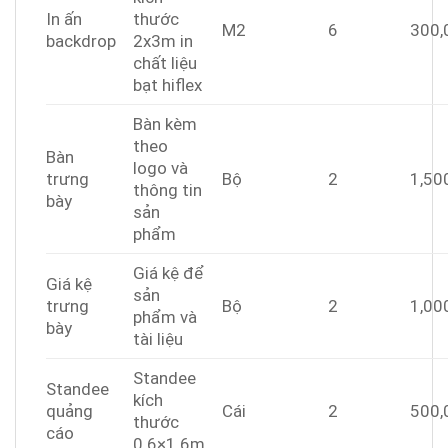
In ấn
thước
M2
6
300,
backdrop
2x3m in
chất liệu
bạt hiflex
Bàn kèm
theo
Bàn
logo và
trưng
Bộ
2
1,50
thông tin
bày
sản
phẩm
Giá kệ để
Giá kệ
sản
trưng
Bộ
2
1,00
phẩm và
bày
tài liệu
Standee
Standee
kích
quảng
Cái
2
500,
thước
cáo
0.6×1.6m