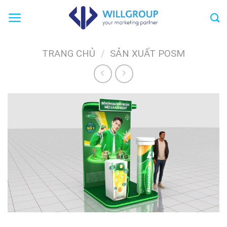
Chuyển
đến
nội
dung
TRANG CHỦ
/
SẢN XUẤT POSM