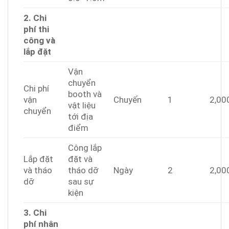
2. Chi
phí thi
công và
lắp đặt
Vận
chuyển
Chi phí
booth và
vận
Chuyến
1
2,00
vật liệu
chuyển
tới địa
điểm
Công lắp
Lắp đặt
đặt và
và tháo
tháo dỡ
Ngày
2
2,00
dỡ
sau sự
kiện
3. Chi
phí nhân