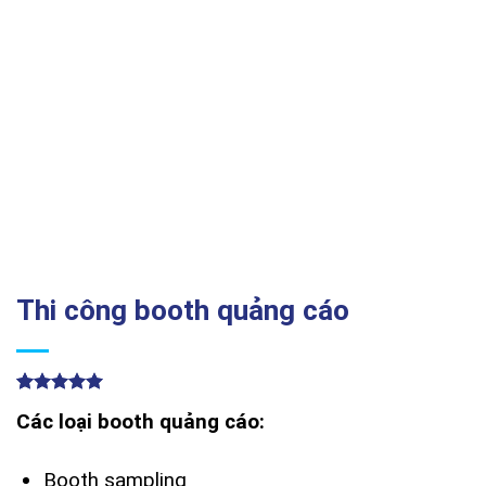
Thi công booth quảng cáo
5.00
3
trên 5
Các loại booth quảng cáo:
dựa trên
đánh giá
Booth sampling