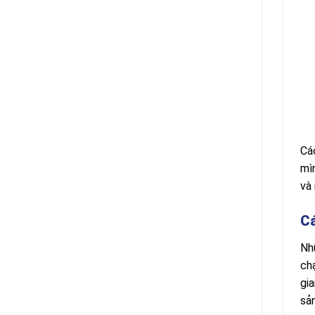
Cá
mì
và
Cá
Nh
ch
gia
sả