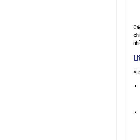
Cá
ch
nhi
Ư
Vi