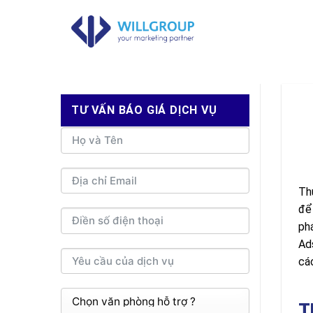
Chuyển
đến
nội
dung
TƯ VẤN BÁO GIÁ DỊCH VỤ
Th
để
ph
Ad
cá
T