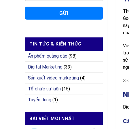
Th
GỬI
Go
nà
do
TIN TỨC & KIẾN THỨC
Vi
tro
Ấn phẩm quảng cáo
(98)
sử
Digital Marketing
(33)
nga
Sản xuất video marketing
(4)
>>
Tổ chức sự kiện
(15)
N
Tuyển dụng
(1)
Dị
BÀI VIẾT MỚI NHẤT
Cá