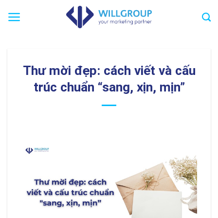
Chuyển
đến
nội
dung
Thư mời đẹp: cách viết và cấu
trúc chuẩn “sang, xịn, mịn”