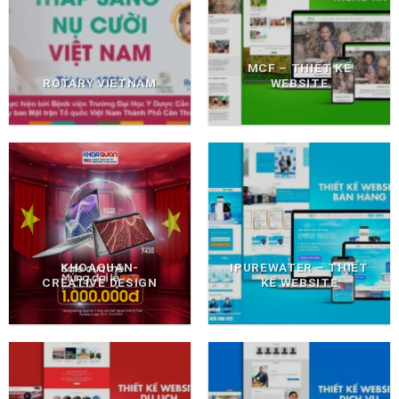
MCF – THIẾT KẾ
ROTARY VIETNAM
WEBSITE
KHOAQUAN-
IPUREWATER – THIẾT
CREATIVE DESIGN
KẾ WEBSITE