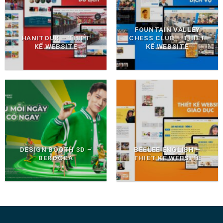
FOUNTAIN VALLEY
HANITOUR – THIẾT
CHESS CLUB – THIẾT
KẾ WEBSITE
KẾ WEBSITE
DESIGN BOOTH 3D –
BEELEE ENGLISH –
BEROCCA
THIẾT KẾ WEBSITE