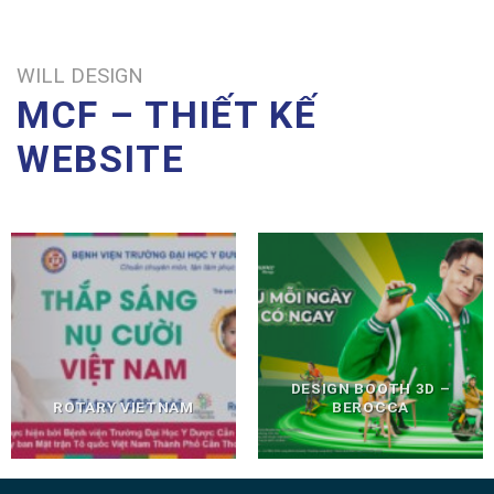
WILL DESIGN
MCF – THIẾT KẾ
WEBSITE
DESIGN BOOTH 3D –
ROTARY VIETNAM
BEROCCA