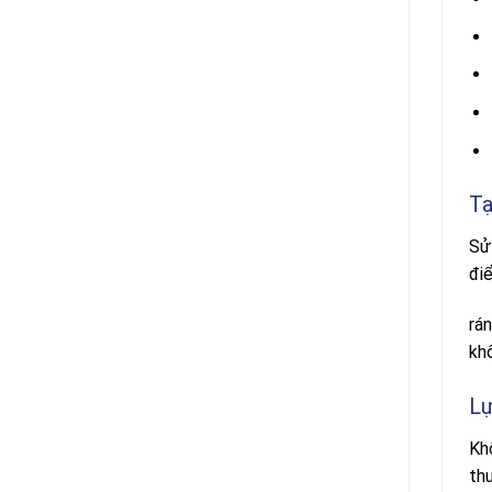
Tạ
Sử
đi
rá
khô
Lự
Khô
thu