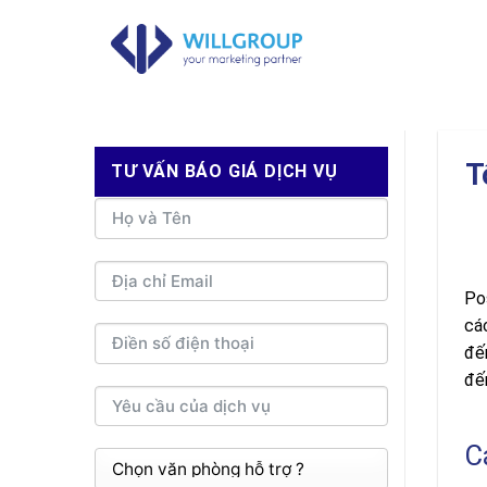
Chuyển
đến
nội
dung
T
TƯ VẤN BÁO GIÁ DỊCH VỤ
Po
cá
đế
đế
C