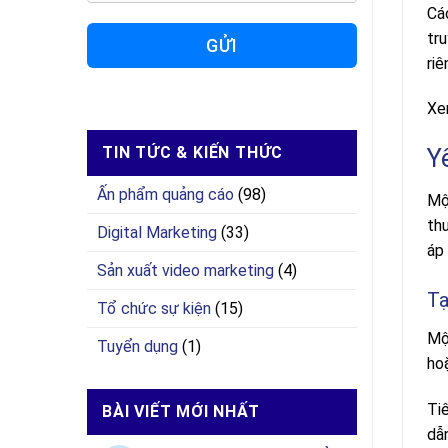
Các
tr
GỬI
riê
Xe
Y
TIN TỨC & KIẾN THỨC
Ấn phẩm quảng cáo
(98)
Mộ
th
Digital Marketing
(33)
áp
Sản xuất video marketing
(4)
Tạ
Tổ chức sự kiện
(15)
Mộ
Tuyển dụng
(1)
ho
Tiê
BÀI VIẾT MỚI NHẤT
dẫ