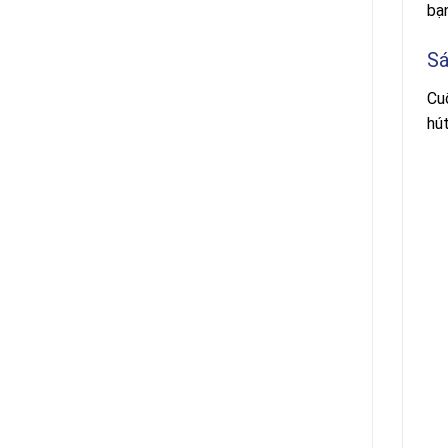
bạ
Sá
Cu
hú