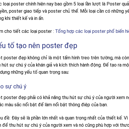
 loại poster chính hiện nay bao gồm 5 loại lần lượt là Poster qu
uyền, poster giao tiếp và poster chủ thể. Mỗi loại cần có những 
ng khi thiết kế và in ấn.
m cho tiết các loại poster :
Tổng hợp các loại poster phổ biến h
ếu tố tạo nên poster đẹp
t poster đẹp không chỉ là một tấm hình treo trên tường, mà cò
u hút sự chú ý của khán giả và kích thích hành động. Để tạo ra m
 dụng những yếu tố quan trọng sau:
o sự chú ý
t poster đẹp phải có khả năng thu hút sự chú ý của người xem ng
ặc màu sắc nổi bật để làm nổi bật thông điệp của bạn.
u đề: Đây sẽ là phần lớn nhất và quan trọng nhất của thiết kế. V
n để thu hút sự chú ý của người xem và nó cũng phù hợp với thươ