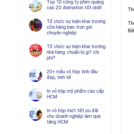
Top 10 công ty phim quảng
cáo 2D Animation tốt nhất
Thô
Tổ chức sự kiện khai trương
Thô
cửa hàng bao trọn gói
Bở
chuyên nghiệp
Tổ chức sự kiện khai trương
nhà hàng: chuẩn bị gì? chi
phí?
20+ mẫu vỏ hộp tinh dầu
đẹp, tinh tế
In vỏ hộp mỹ phẩm cao cấp
HCM
In vỏ hộp mứt tết ưu đãi
cho doanh nghiệp làm quà
tặng HCM