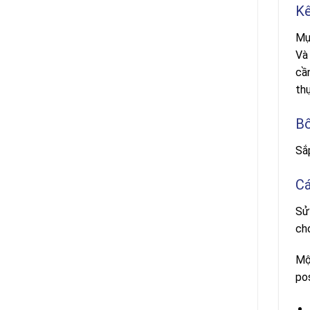
Kê
Mụ
Và
cần
th
Bố
Sắ
Cá
Sử
ch
Mộ
pos