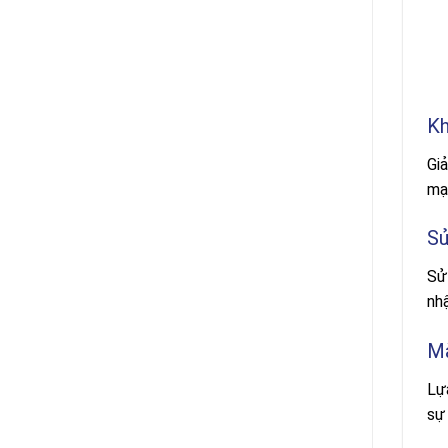
Kh
Gi
mạ
Sử
Sử
nhậ
M
Lự
sự